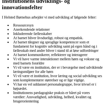
Institutionens udviklings- og
innovationsfelter
I Helsted Børnehus arbejder vi med udvikling af følgende felter:
Ressourcesyn
Anerkendende relationer
Inkluderende fællesskaber
At barnet bliver livsdueligt, robust og empatisk.
At barnet tilegner sig sproglige kompetencer som et
fundament for kognitiv udvikling samt på egen hånd og i
fællesskab med andre bliver i stand til at løse udfordringer
At barnet kommunikerer, reflekterer og interagerer
Vi vil have varme interaktioner mellem børn og voksne og
med barnets forældre
Vi vil være en institution, der er i bevægelse med udviklende
læringsmiljøer for alle børn
Vi vil være et institution, hvor læring og social udvikling ses
som komplementære størrelser og er lige vigtige.
Vi har en vel uddannet personalegruppe, hvor trivsel er i
højsædet.
Institutionens pædagogiske praksis er båret på vores
værdier: Ansvarlighed, udvikling, helhed, kvalitet og
brugerorientering