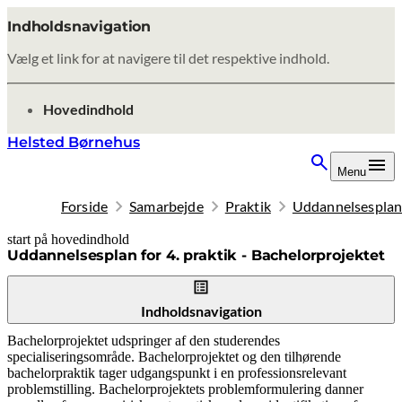
Indholdsnavigation
Vælg et link for at navigere til det respektive indhold.
gå til
Hovedindhold
Helsted Børnehus
Menu
Forside
Samarbejde
Praktik
Uddannelsesplan f
start på hovedindhold
senest opdateret 19. februar 2026
Uddannelsesplan for 4. praktik - Bachelorprojektet
Indholdsnavigation
Bachelorprojektet udspringer af den studerendes
specialiseringsområde. Bachelorprojektet og den tilhørende
bachelorpraktik tager udgangspunkt i en professionsrelevant
problemstilling. Bachelorprojektets problemformulering danner